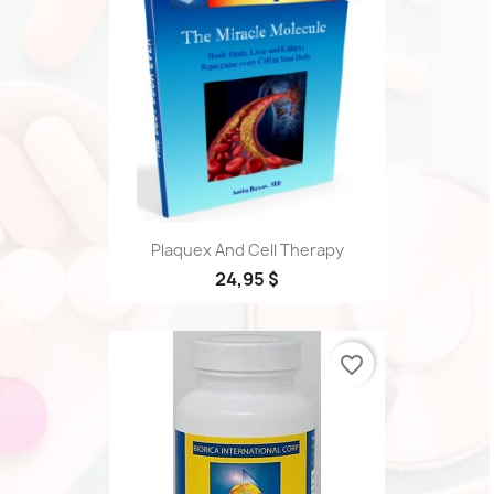
Plaquex And Cell Therapy
24,95 $
favorite_border