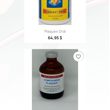
Plaquex Oral
64,95 $
favorite_border