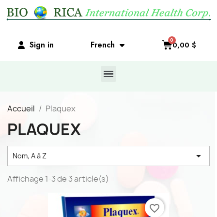
Sign in
French
0,00 $
Accueil
Plaquex
PLAQUEX

Nom, A à Z
Affichage 1-3 de 3 article(s)
favorite_border