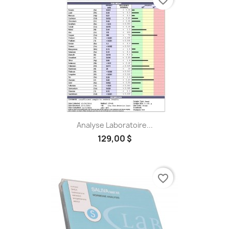
favorite_border
Analyse Laboratoire...
129,00 $
favorite_border