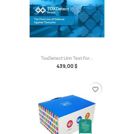
ToxDetect Urin Test For...
439,00 $
favorite_border