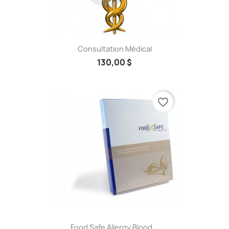
Consultation Médical
130,00 $
favorite_border
Food Safe Allergy Blood...