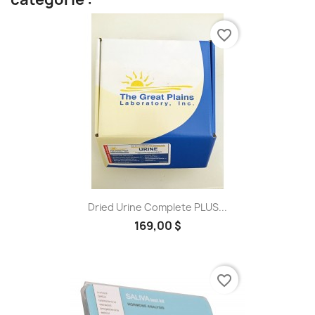
favorite_border
Dried Urine Complete PLUS...
169,00 $
favorite_border