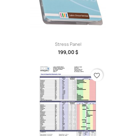
Stress Panel
199,00 $
favorite_border