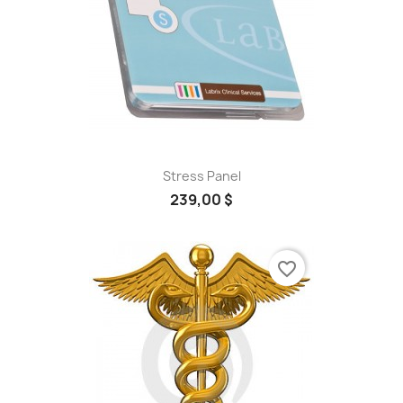
Stress Panel
239,00 $
favorite_border