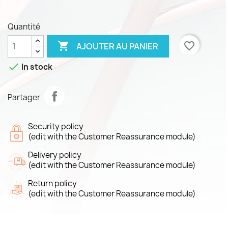
Quantité

favorite_border
AJOUTER AU PANIER

In stock
Partager
Security policy
(edit with the Customer Reassurance module)
Delivery policy
(edit with the Customer Reassurance module)
Return policy
(edit with the Customer Reassurance module)